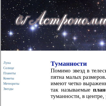
Главная
Об астрономии
Развитие астрономии
Туманности
Луна
Солнце
Помимо звезд в телес
Планеты
пятна малых размеров
Кометы
имеют четко выраженн
Метеориты
так называемые
план
Звезды
туманности, в центре,