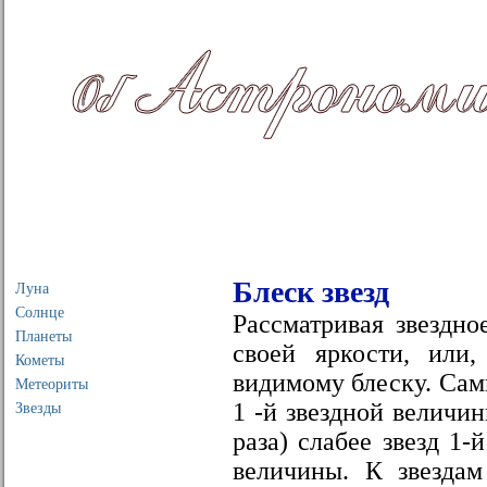
Главная
Об астрономии
Развитие астрономии
Блеск звезд
Луна
Солнце
Рассматривая звездно
Планеты
своей яркости, или
Кометы
видимому блеску. Самы
Метеориты
1 -й звездной величины
Звезды
раза) слабее звезд 1-
величины. К звездам